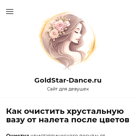
Перейти
к
содержанию
GoldStar-Dance.ru
Сайт для девушек
Как очистить хрустальную
вазу от налета после цветов
Очистка
кристаллического посуды от