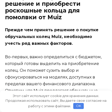
решение и приобрести
роскошные кольца для
помолвки от Muiz
Прежде чем принять решение о покупке
обручальных колец Muiz, необходимо
учесть ряд важных факторов.
Во-первых, важно определиться с бюджетом,
который готовы выделить на приобретение
колец. Он поможет сузить выбор и
сфокусироваться на моделях, доступных в
пределах вашего финансового диапазона.
Отметим, что Muiz предлагает обручальные
Этот сайт использует cookie для хранения данных.
кольца разных ценовых категорий, поэтому вы
Продолжая использовать сайт, Вы даете свое согласие на
обязательно найдете вариант, отвечающий
работу с этими файлами.
OK
вашим возможностям.