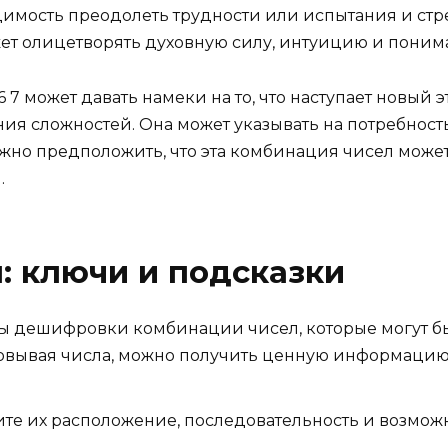
одимость преодолеть трудности или испытания и ст
ожет олицетворять духовную силу, интуицию и поним
 7 может давать намеки на то, что наступает новый
я сложностей. Она может указывать на потребност
но предположить, что эта комбинация чисел может
.
 ключи и подсказки
ды дешифровки комбинации чисел, которые могут б
ывая числа, можно получить ценную информацию и
ите их расположение, последовательность и возмож