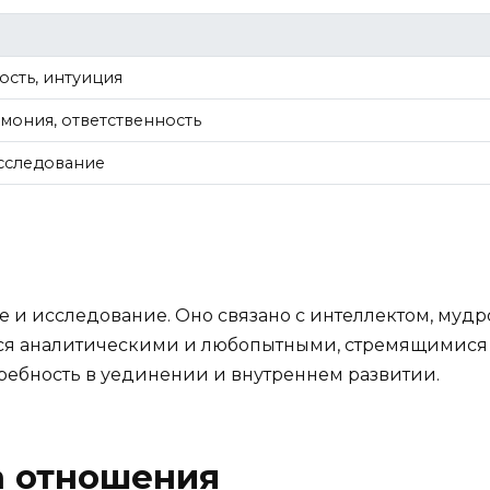
ость, интуиция
рмония, ответственность
исследование
е и исследование. Оно связано с интеллектом, муд
тся аналитическими и любопытными, стремящимися
требность в уединении и внутреннем развитии.
а отношения