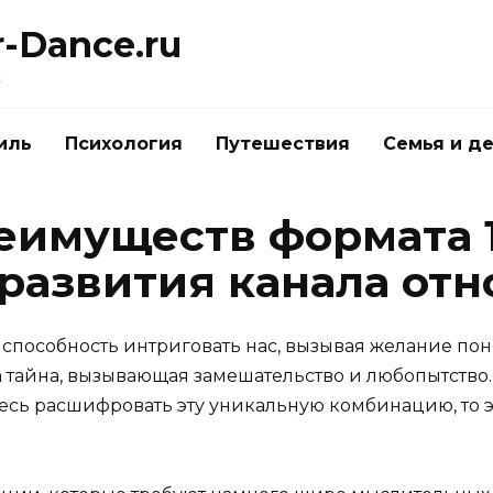
r-Dance.ru
к
иль
Психология
Путешествия
Семья и д
еимуществ формата 1
развития канала от
пособность интриговать нас, вызывая желание поня
 тайна, вызывающая замешательство и любопытство. 
тесь расшифровать эту уникальную комбинацию, то 