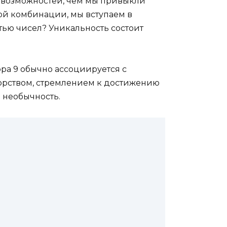
х возможностей, чем мы привыкли
кой комбинации, мы вступаем в
тью чисел? Уникальность состоит
ра 9 обычно ассоциируется с
порством, стремлением к достижению
 необычность.