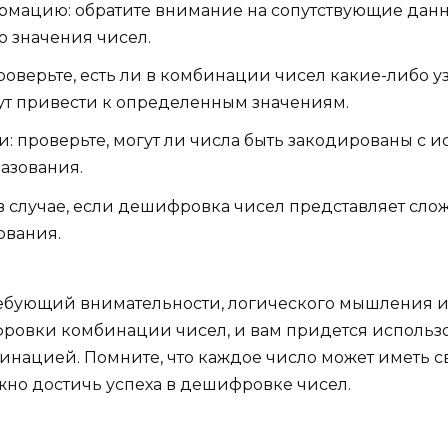
ацию: обратите внимание на сопутствующие данны
о значения чисел.
роверьте, есть ли в комбинации чисел какие-либо 
ут привести к определенным значениям.
: проверьте, могут ли числа быть закодированы с
азования.
в случае, если дешифровка чисел представляет слож
ования.
ребующий внимательности, логического мышления и
фровки комбинации чисел, и вам придется использо
мбинацией. Помните, что каждое число может иметь с
но достичь успеха в дешифровке чисел.