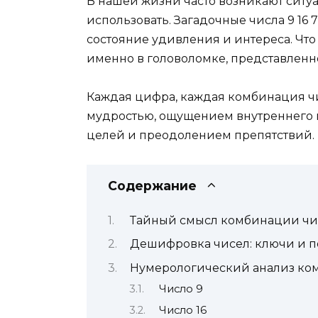
В нашей жизни часто возникают ситу
использовать. Загадочные числа 9 16 
состояние удивления и интереса. Что
именно в головоломке, представлен
Каждая цифра, каждая комбинация чис
мудростью, ощущением внутреннего п
целей и преодолением препятствий. 
Содержание
Тайный смысл комбинации чисе
Дешифровка чисел: ключи и п
Нумерологический анализ ком
Число 9
Число 16