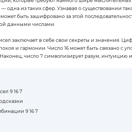
ации, которые требуют намного шире мыслительны
7 — одна из таких сфер. Узнавая о существовании та
 может быть зашифровано за этой последовательнос
ной данными числами.
ел заключает в себе свои секреты и значения. Циф
окоя и гармонии. Число 16 может быть связано с у
Наконец, число 7 символизирует разум, интуицию и
л 9 16 7
одсказки
бинации 9 16 7