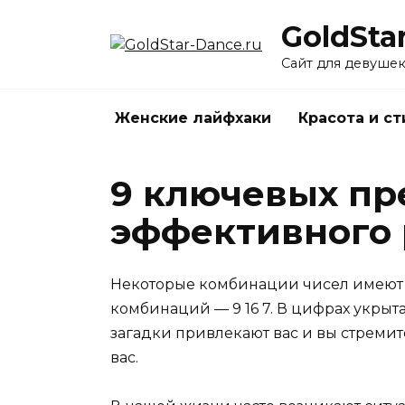
Перейти
GoldSta
к
содержанию
Сайт для девуше
Женские лайфхаки
Красота и ст
9 ключевых пр
эффективного 
Некоторые комбинации чисел имеют с
комбинаций — 9 16 7. В цифрах укрыта
загадки привлекают вас и вы стреми
вас.