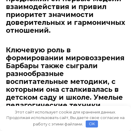
взаимодействия и привил
приоритет значимости
доверительных и гармоничных
отношений.
Ключевую роль в
формировании мировоззрения
Барбары также сыграли
разнообразные
воспитательные методики, с
которыми она сталкивалась в
детском саду и школе. Умелые
педагогические техники,
направленные на развитие
Этот сайт использует cookie для хранения данных.
Продолжая использовать сайт, Вы даете свое согласие на
личности и формирование
работу с этими файлами.
OK
осознанного сознания, сделали