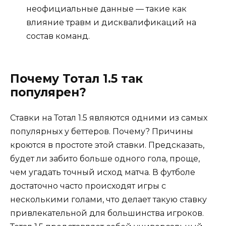
неофициальные данные — такие как
влияние травм и дисквалификаций на
состав команд.
Почему Тотал 1.5 так
популярен?
Ставки на Тотал 1.5 являются одними из самых
популярных у беттеров. Почему? Причины
кроются в простоте этой ставки. Предсказать,
будет ли забито больше одного гола, проще,
чем угадать точный исход матча. В футболе
достаточно часто происходят игры с
несколькими голами, что делает такую ставку
привлекательной для большинства игроков.