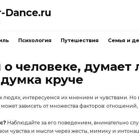
r-Dance.ru
к
иль
Психология
Путешествия
Семья и д
о человеке, думает 
 думка круче
 людях, интересуемся их мнением и чувствами. Но в
ос может зависеть от множества факторов: отношени
с?
Наблюдайте за его поведением, внимательно слуш
вои чувства и мысли через жесты, мимику и интона