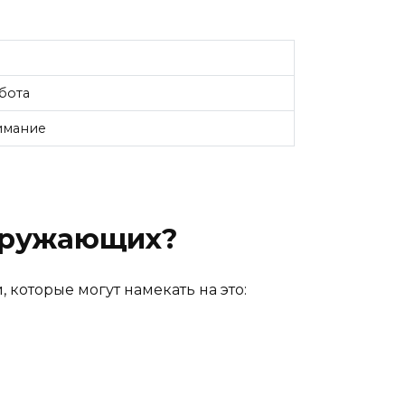
бота
имание
окружающих?
 которые могут намекать на это: