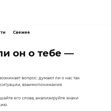
ети
Свежее
ли он о тебе —
озникает вопрос: думают ли о нас так
й, ситуации, взаимопонимания.
айте его слова, анализируйте знаки
цию.