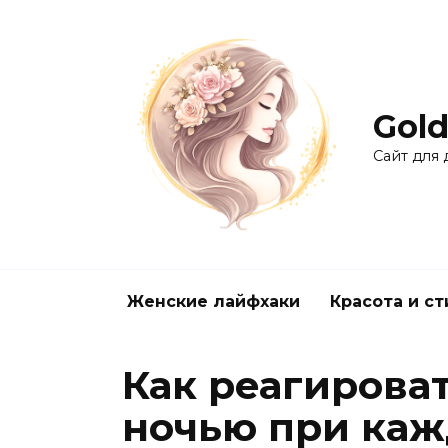
Перейти
к
содержанию
Gold
Сайт для
Женские лайфхаки
Красота и ст
Как реагироват
ночью при ка