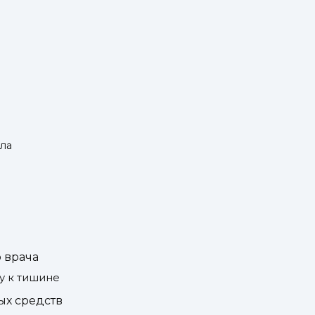
ила
 врача
у к тишине
ых средств