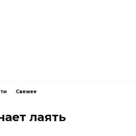
ети
Свежее
нает лаять