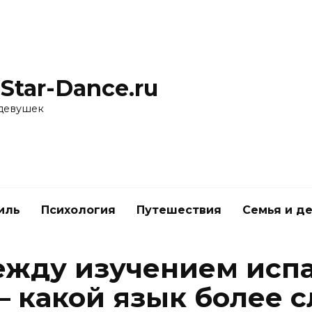
Star-Dance.ru
 девушек
иль
Психология
Путешествия
Семья и д
ежду изучением испа
— какой язык более 