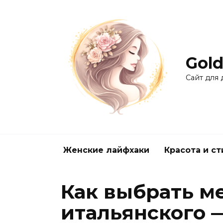
Перейти
к
содержанию
Gold
Сайт для
Женские лайфхаки
Красота и ст
Как выбрать м
итальянского 