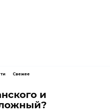
ети
Свежее
нского и
сложный?