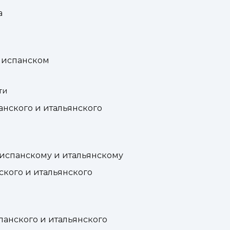
а
и испанском
ти
нского и итальянского
 испанскому и итальянскому
кого и итальянского
анского и итальянского