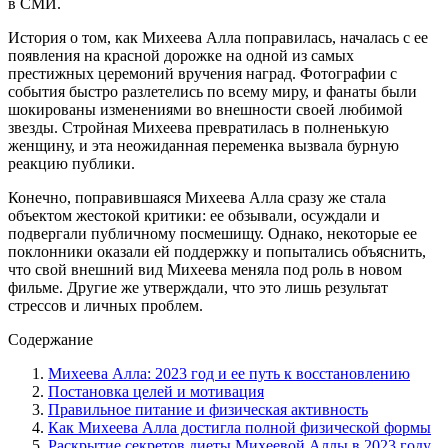
в СМИ.
История о том, как Михеева Алла поправилась, началась с ее
появления на красной дорожке на одной из самых
престижных церемоний вручения наград. Фотографии с
события быстро разлетелись по всему миру, и фанаты были
шокированы изменениями во внешности своей любимой
звезды. Стройная Михеева превратилась в полненькую
женщину, и эта неожиданная переменка вызвала бурную
реакцию публики.
Конечно, поправившаяся Михеева Алла сразу же стала
объектом жестокой критики: ее обзывали, осуждали и
подвергали публичному посмешищу. Однако, некоторые ее
поклонники оказали ей поддержку и попытались объяснить,
что свой внешний вид Михеева меняла под роль в новом
фильме. Другие же утверждали, что это лишь результат
стрессов и личных проблем.
Содержание
Михеева Алла: 2023 год и ее путь к восстановлению
Постановка целей и мотивация
Правильное питание и физическая активность
Как Михеева Алла достигла полной физической формы
Раскрытие секретов диеты Михеевой Аллы в 2023 году