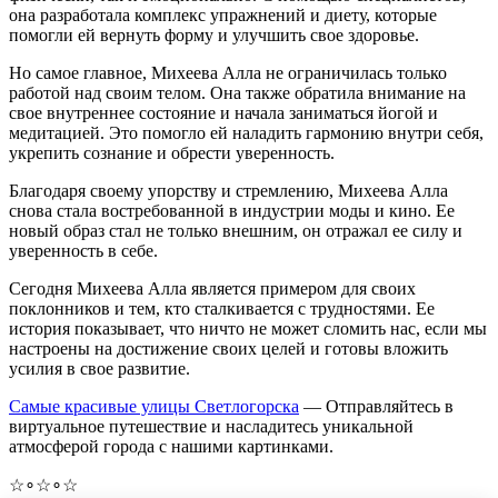
она разработала комплекс упражнений и диету, которые
помогли ей вернуть форму и улучшить свое здоровье.
Но самое главное, Михеева Алла не ограничилась только
работой над своим телом. Она также обратила внимание на
свое внутреннее состояние и начала заниматься йогой и
медитацией. Это помогло ей наладить гармонию внутри себя,
укрепить сознание и обрести уверенность.
Благодаря своему упорству и стремлению, Михеева Алла
снова стала востребованной в индустрии моды и кино. Ее
новый образ стал не только внешним, он отражал ее силу и
уверенность в себе.
Сегодня Михеева Алла является примером для своих
поклонников и тем, кто сталкивается с трудностями. Ее
история показывает, что ничто не может сломить нас, если мы
настроены на достижение своих целей и готовы вложить
усилия в свое развитие.
Самые красивые улицы Светлогорска
— Отправляйтесь в
виртуальное путешествие и насладитесь уникальной
атмосферой города c нашими картинками.
☆∘☆∘☆