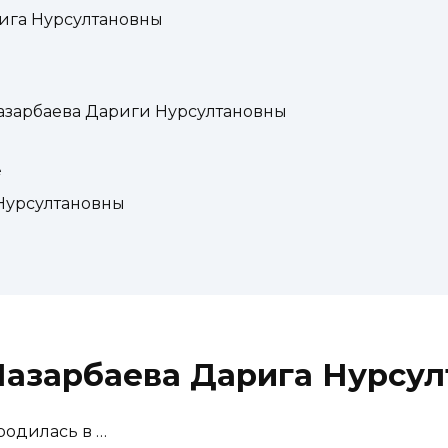
ига Нурсултановны
азарбаева Дариги Нурсултановны
е
Нурсултановны
Назарбаева Дарига Нурсу
родилась в …