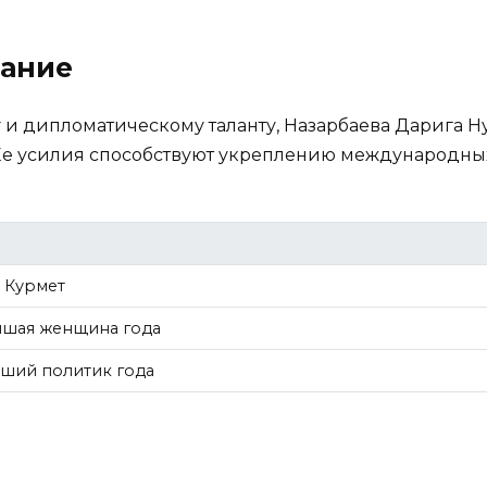
ание
и дипломатическому таланту, Назарбаева Дарига Н
Ее усилия способствуют укреплению международных
 Курмет
чшая женщина года
чший политик года