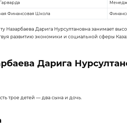
Гарварда
Менедж
ая Финансовая Школа
Финанс
ту Назарбаева Дарига Нурсултановна занимает высо
твуя развитию экономики и социальной сферы Казах
арбаева Дарига Нурсулта
сть трое детей — два сына и дочь.
а