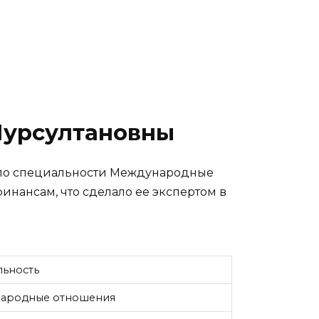
Нурсултановны
 по специальности Международные
нансам, что сделало ее экспертом в
льность
ародные отношения