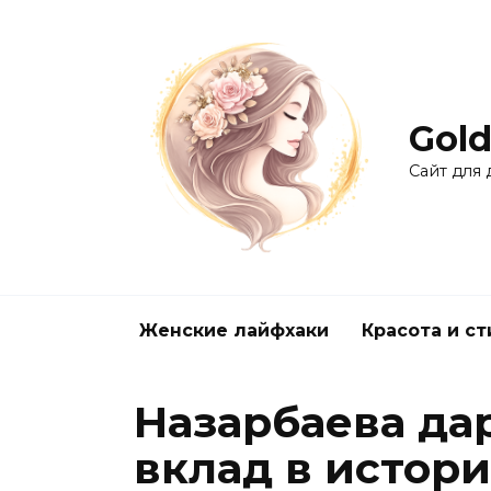
Перейти
к
содержанию
Gold
Сайт для
Женские лайфхаки
Красота и ст
Назарбаева да
вклад в истор