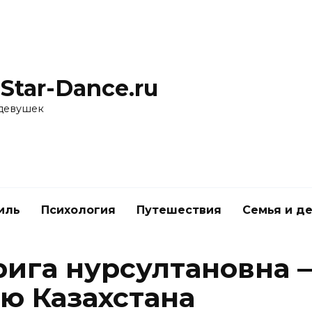
Star-Dance.ru
 девушек
иль
Психология
Путешествия
Семья и д
рига нурсултановна 
ию Казахстана