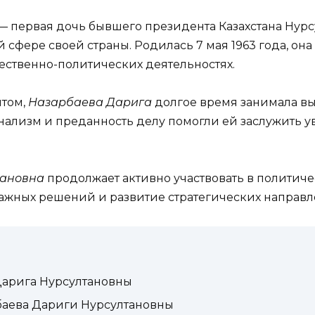
— первая дочь бывшего президента Казахстана Нурсу
фере своей страны. Родилась 7 мая 1963 года, она 
ественно-политических деятельностях.
том,
Назарбаева Дарига
долгое время занимала вы
нализм и преданность делу помогли ей заслужить ува
тановна
продолжает активно участвовать в политиче
ажных решений и развитие стратегических направл
Дарига Нурсултановны
баева Дариги Нурсултановны