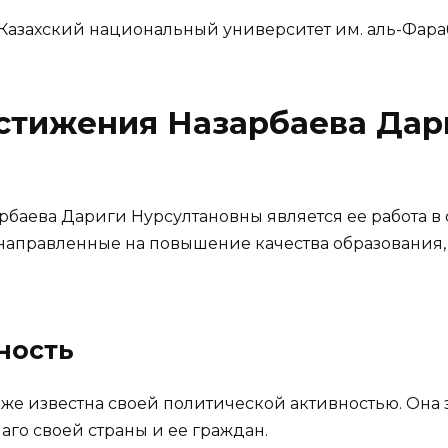
Казахский национальный университет им. аль-Фараб
остижения Назарбаева Дар
баева Дариги Нурсултановны является ее работа в 
направленные на повышение качества образования,
ность
кже известна своей политической активностью. Она 
лаго своей страны и ее граждан.