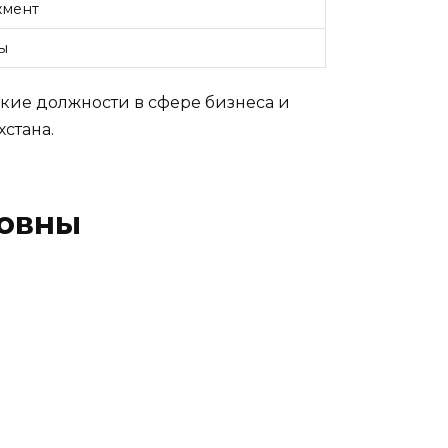
мент
ы
кие должности в сфере бизнеса и
стана.
новны