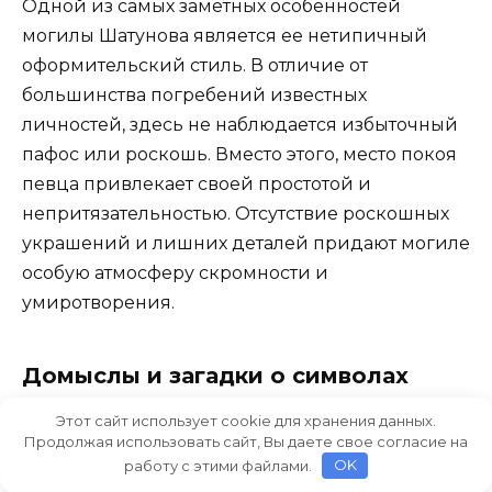
Одной из самых заметных особенностей
могилы Шатунова является ее нетипичный
оформительский стиль. В отличие от
большинства погребений известных
личностей, здесь не наблюдается избыточный
пафос или роскошь. Вместо этого, место покоя
певца привлекает своей простотой и
непритязательностью. Отсутствие роскошных
украшений и лишних деталей придают могиле
особую атмосферу скромности и
умиротворения.
Домыслы и загадки о символах
Этот сайт использует cookie для хранения данных.
Есть много домыслов и загадок о символах,
Продолжая использовать сайт, Вы даете свое согласие на
расположенных на могиле Шатунова.
работу с этими файлами.
OK
Некоторые говорят, что они имеют глубокий