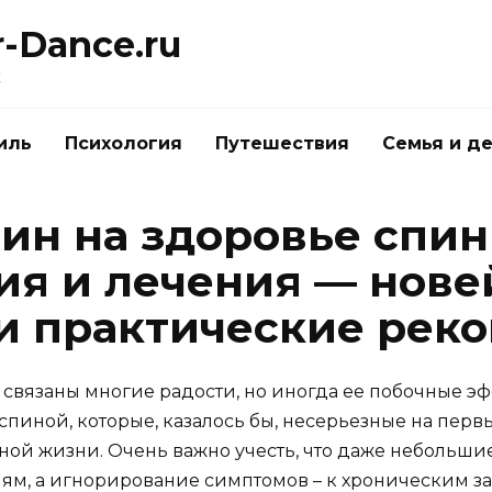
r-Dance.ru
к
иль
Психология
Путешествия
Семья и д
ин на здоровье спин
ия и лечения — нов
и практические рек
связаны многие радости, но иногда ее побочные эфф
пиной, которые, казалось бы, несерьезные на первы
ной жизни. Очень важно учесть, что даже небольши
м, а игнорирование симптомов – к хроническим за