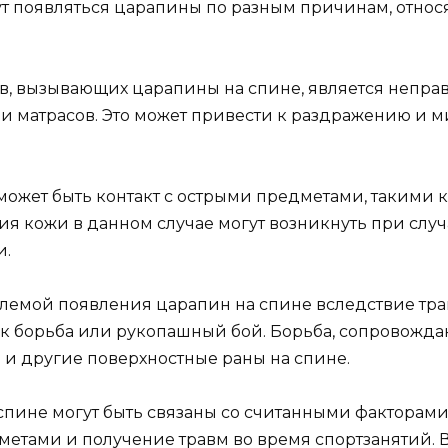
ут появляться царапины по разным причинам, отно
в, вызывающих царапины на спине, является непра
ли матрасов. Это может привести к раздражению и 
ожет быть контакт с острыми предметами, такими к
я кожи в данном случае могут возникнуть при сл
и.
лемой появления царапин на спине вследствие трав
как борьба или рукопашный бой. Борьба, сопровожд
 и другие поверхностные раны на спине.
спине могут быть связаны со считанными факторам
дметами и получение травм во время спортзанятий.