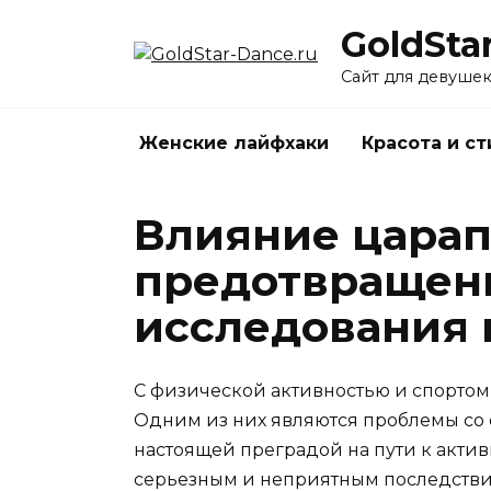
Перейти
GoldSta
к
содержанию
Сайт для девуше
Женские лайфхаки
Красота и ст
Влияние царап
предотвращен
исследования 
С физической активностью и спортом 
Одним из них являются проблемы со с
настоящей преградой на пути к актив
серьезным и неприятным последствия