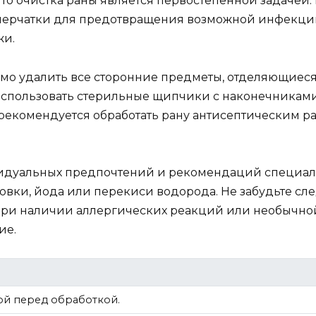
то очистка раны является первостепенной задачей.
 перчатки для предотвращения возможной инфекции.
жи.
о удалить все сторонние предметы, отделяющиеся о
 использовать стерильные щипчики с наконечниками
рекомендуется обработать рану антисептическим ра
идуальных предпочтений и рекомендаций специалис
овки, йода или перекиси водорода. Не забудьте с
 при наличии аллергических реакций или необычной
ие.
дой перед обработкой.